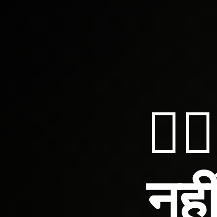
🤷‍
नही