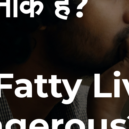
ाक है?
Fatty Li
gerous