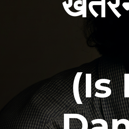
खतरन
(Is 
Dan