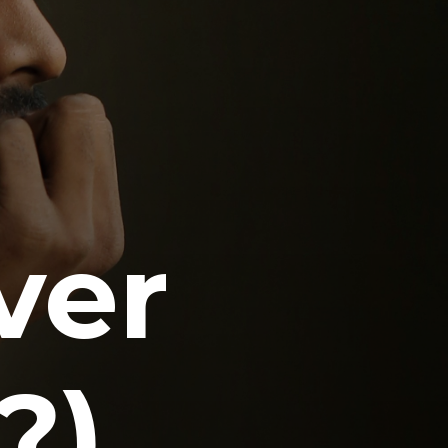
ver
?)