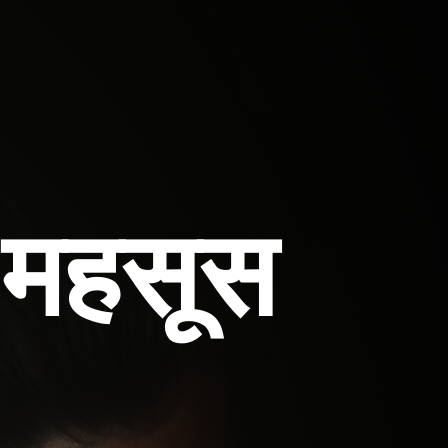
छ महसूस