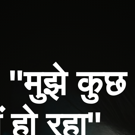
♀️ "मुझे कु
ं हो रहा"